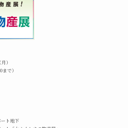
（月）
00まで）
パート地下