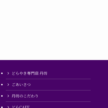
どらやき専門店 丹坊
ごあいさつ
丹坊のこだわり
どらCAFE