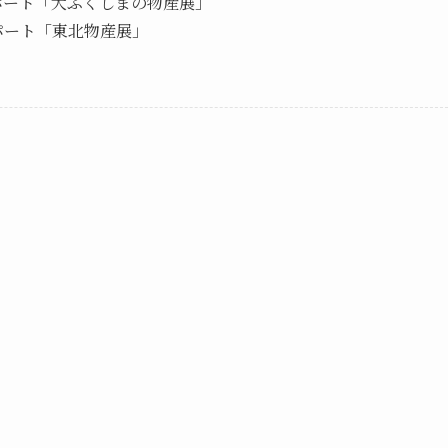
デパート「大ふくしまの物産展」
デパート「東北物産展」