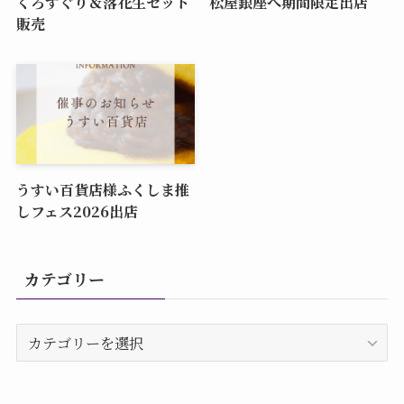
くろすぐり＆落花生セット
松屋銀座へ期間限定出店
販売
うすい百貨店様ふくしま推
しフェス2026出店
カテゴリー
カ
テ
ゴ
リ