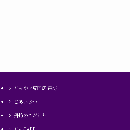
どらやき専門店 丹坊
ごあいさつ
丹坊のこだわり
どらCAFE